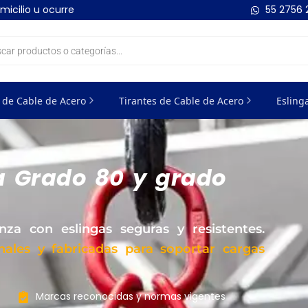
micilio u ocurre
55 2756
 de Cable de Acero
Tirantes de Cable de Acero
Esling
a Grado 80 y grado
za con eslingas seguras y resistentes.
ales y fabricadas para soportar cargas
Marcas reconocidas y normas vigentes