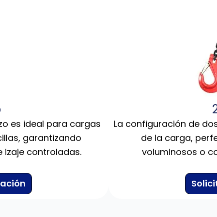
o
zo es ideal para cargas
La configuración de dos
cillas, garantizando
de la carga, perf
izaje controladas.
voluminosos o co
zación
Solic