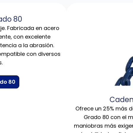
ado 80
je. Fabricada en acero
nte, con excelente
encia a la abrasión.
compatible con diversos
.
do 80
Caden
Ofrece un 25% más d
Grado 80 con el m
maniobras más exigen