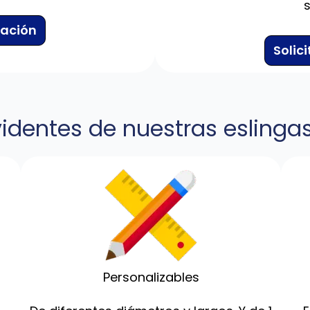
zación
Solic
identes de nuestras esling
Personalizables