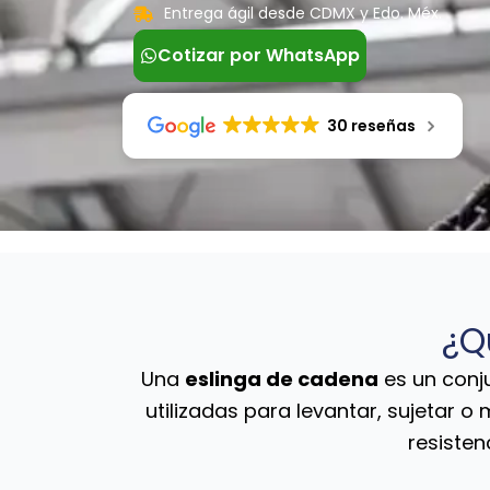
Entrega ágil desde CDMX y Edo. Méx.
Cotizar por WhatsApp
30 reseñas
¿Q
Una
eslinga de cadena
es un conj
utilizadas para levantar, sujetar o
resisten