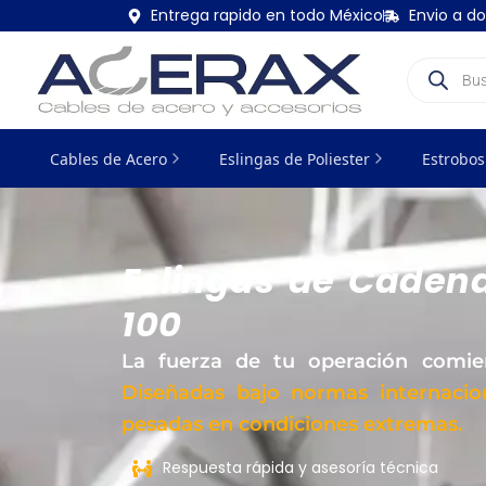
Ir
Entrega rapido en todo México
Envio a do
al
Products
contenido
search
Cables de Acero
Eslingas de Poliester
Estrobos
Eslingas de Caden
100
La fuerza de tu operación comien
Diseñadas bajo normas internacion
pesadas en condiciones extremas.
Respuesta rápida y asesoría técnica