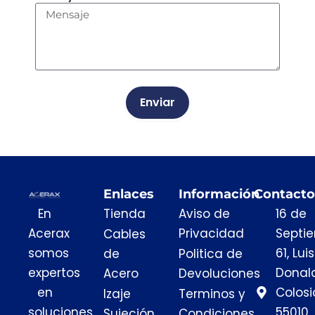
Enviar
Enlaces
Información
Contacto
En
Tienda
Aviso de
16 de
Acerax
Privacidad
Septi
Cables
somos
61, Luis
de
Politica de
expertos
Donal
Acero
Devoluciones
en
Colosi
Izaje
Terminos y
soluciones
55010
Sujeción
Condiciones