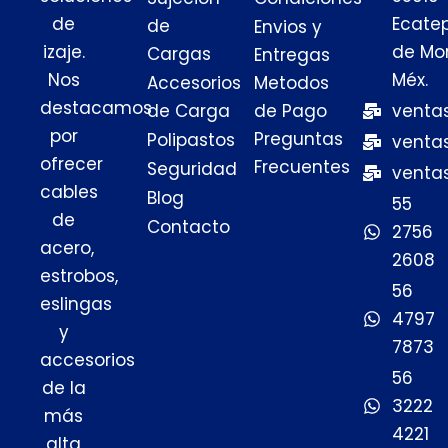
de
Ecate
de
Envios y
izaje.
de Mor
Cargas
Entregas
Nos
Méx.
Accesorios
Metodos
destacamos
de Carga
de Pago
venta
por
Preguntas
Polipastos
venta
ofrecer
Frecuentes
Seguridad
venta
cables
Blog
55
de
Contacto
2756
acero,
2608
estrobos,
56
eslingas
4797
y
7873
accesorios
56
de la
3222
más
4221
alta