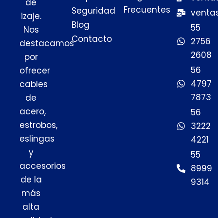
de
Frecuentes
Seguridad
venta
izaje.
Blog
55
Nos
Contacto
2756
destacamos
2608
por
56
ofrecer
4797
cables
7873
de
acero,
56
estrobos,
3222
eslingas
4221
y
55
accesorios
8999
de la
9314
más
alta