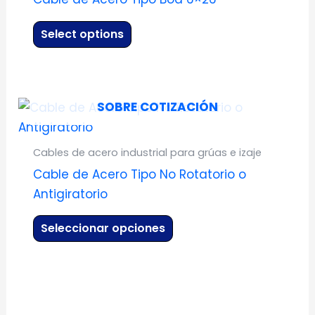
múltiples
página
variantes.
de
Select options
Las
producto
opciones
se
Este
SOBRE COTIZACIÓN
pueden
producto
elegir
tiene
en
Cables de acero industrial para grúas e izaje
múltiples
la
Cable de Acero Tipo No Rotatorio o
variantes.
página
Antigiratorio
Las
de
opciones
producto
Seleccionar opciones
se
pueden
elegir
en