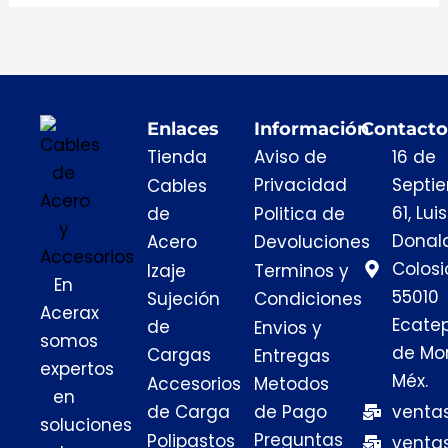
la
página
de
producto
Enlaces
Información
Contacto
Tienda
Aviso de
16 de
Privacidad
Septi
Cables
61, Luis
de
Politica de
Donal
Acero
Devoluciones
Colosi
Izaje
Terminos y
En
55010
Sujeción
Condiciones
Acerax
Ecate
de
Envios y
somos
de Mor
Cargas
Entregas
expertos
Méx.
Accesorios
Metodos
en
de Carga
de Pago
venta
soluciones
Preguntas
Polipastos
venta