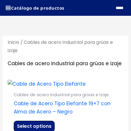
Ir
Catálogo de productos
al
contenido
Inicio
/ Cables de acero industrial para grúas e
izaje
Cables de acero industrial para grúas e izaje
Este
producto
Cables de acero industrial para grúas e izaje
tiene
Cable de Acero Tipo Elefante 19×7 con
múltiples
Alma de Acero – Negro
variantes.
Las
Select options