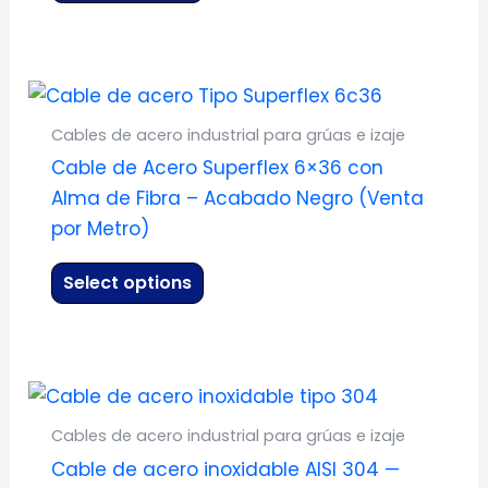
opciones
se
pueden
Este
elegir
producto
en
Cables de acero industrial para grúas e izaje
tiene
la
Cable de Acero Superflex 6×36 con
múltiples
página
Alma de Fibra – Acabado Negro (Venta
variantes.
de
por Metro)
Las
producto
opciones
Select options
se
pueden
elegir
Este
en
producto
la
Cables de acero industrial para grúas e izaje
tiene
página
Cable de acero inoxidable AISI 304 —
múltiples