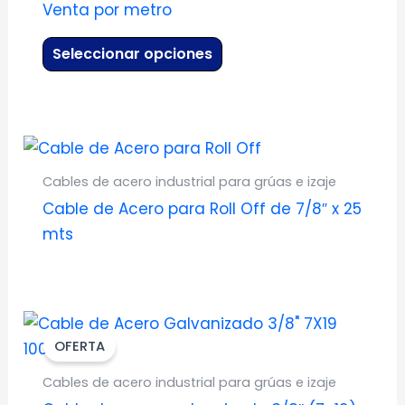
de
Venta por metro
variantes.
producto
Las
Seleccionar opciones
opciones
se
pueden
elegir
en
Cables de acero industrial para grúas e izaje
la
Cable de Acero para Roll Off de 7/8″ x 25
página
mts
de
producto
OFERTA
Cables de acero industrial para grúas e izaje