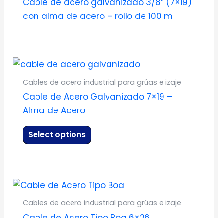
Cable de acero galvanizado 3/8″ (7×19)
con alma de acero – rollo de 100 m
Este
producto
Cables de acero industrial para grúas e izaje
tiene
Cable de Acero Galvanizado 7×19 –
múltiples
Alma de Acero
variantes.
Las
Select options
opciones
se
pueden
Este
elegir
producto
en
Cables de acero industrial para grúas e izaje
tiene
la
Cable de Acero Tipo Boa 6×26