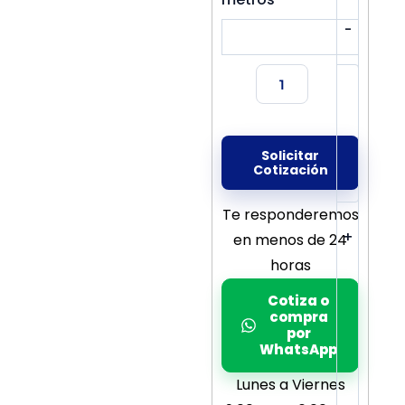
-
Solicitar
Cotización
Te responderemos
+
en menos de 24
horas
Cotiza o
compra
por
WhatsApp
Lunes a Viernes