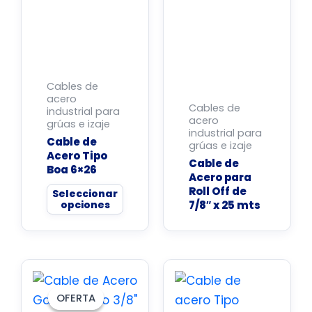
variantes.
Las
opciones
se
Cables de
pueden
acero
Cables de
industrial para
elegir
acero
grúas e izaje
en
industrial para
Cable de
grúas e izaje
la
Acero Tipo
Cable de
Boa 6×26
página
Acero para
de
Roll Off de
Seleccionar
opciones
7/8″ x 25 mts
producto
Este
producto
OFERTA
OFERTA
tiene