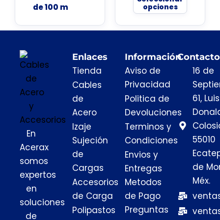
de 100 m
opciones
Enlaces
Información
Contacto
Tienda
Aviso de
16 de
Privacidad
Septi
Cables
61, Luis
de
Politica de
Donal
Acero
Devoluciones
Colosi
Izaje
Terminos y
En
55010
Sujeción
Condiciones
Acerax
Ecate
de
Envios y
somos
de Mor
Cargas
Entregas
expertos
Méx.
Accesorios
Metodos
en
de Carga
de Pago
venta
soluciones
Preguntas
Polipastos
venta
de