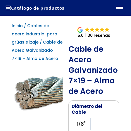
Ir
Catálogo de productos
al
contenido
Inicio
/
Cables de
acero industrial para
5.0
30 reseñas
grúas e izaje
/ Cable de
Cable de
Acero Galvanizado
Acero
7×19 – Alma de Acero
Galvanizado
7×19 – Alma
de Acero
Cable
Diámetro del
de
Cable
Acero
1/8"
Galvanizado
7x19