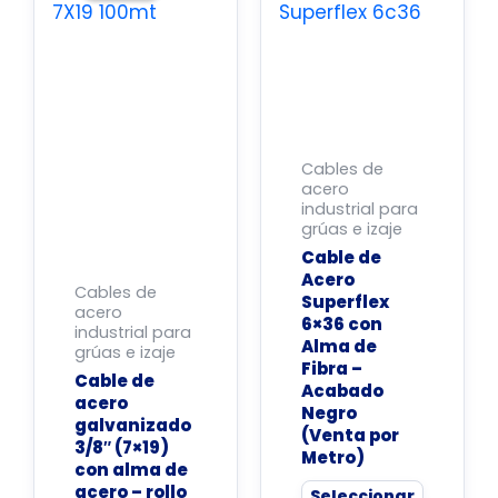
múltiples
variantes.
Las
opciones
se
Cables de
pueden
acero
industrial para
elegir
grúas e izaje
en
Cable de
la
Acero
Cables de
Superflex
página
acero
6×36 con
industrial para
de
Alma de
grúas e izaje
producto
Fibra –
Cable de
Acabado
acero
Negro
galvanizado
(Venta por
3/8″ (7×19)
Metro)
con alma de
acero – rollo
Seleccionar