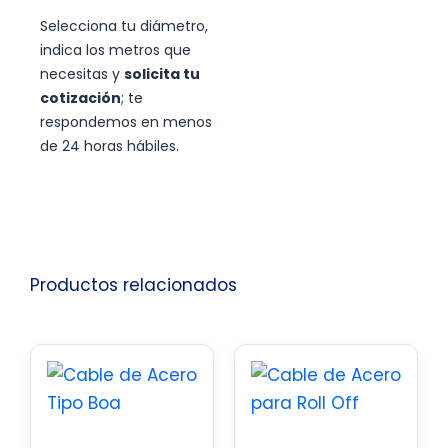
Selecciona tu diámetro,
indica los metros que
necesitas y
solicita tu
cotización
; te
respondemos en menos
de 24 horas hábiles.
Productos relacionados
Este
producto
tiene
múltiples